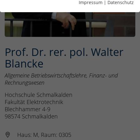
Impressum
|
Datenschutz
Prof. Dr. rer. pol. Walter
Blancke
Allgemeine Betriebswirtschaftslehre, Finanz- und
Rechnungswesen
Hochschule Schmalkalden
Fakultät Elektrotechnik
Blechhammer 4-9
98574
Schmalkalden
Haus: M, Raum: 0305