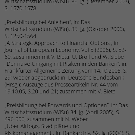
Wirtschaftsstudium (WiSu), 36. Jg. (Dezember 2007),
S. 1570-1578
„Preisbildung bei Anleihen“, in: Das
Wirtschaftsstudium (WiSu), 35. Jg. (Oktober 2006),
S. 1250-1564
„A Strategic Approach to Financial Options“, in:
Journal of European Economy, Vol 5 (2006), S. 52-
60; zusammen mit V. Bieta, U. Broll und W. Siebe
„Der naive Umgang mit Risiken in den Banken“, in:
Frankfurter Allgemeine Zeitung vom 14.10.2005, S.
29; wieder abgedruckt in: Deutsche Bundesbank
(Hrsg.): Auszüge aus Presseartikeln Nr. 44 vom
19.10.05, S.20 und 21; zusammen mit V. Bieta
„Preisbildung bei Forwards und Optionen”, in: Das
Wirtschaftsstudium (WiSu) 34. Jg. (April 2005), S.
496-506; zusammen mit N. Weber
„Über Airbags, Stadtpläne und
Risikomanagement“, in: Bankarchiv, 52. Jg. (2004), S.