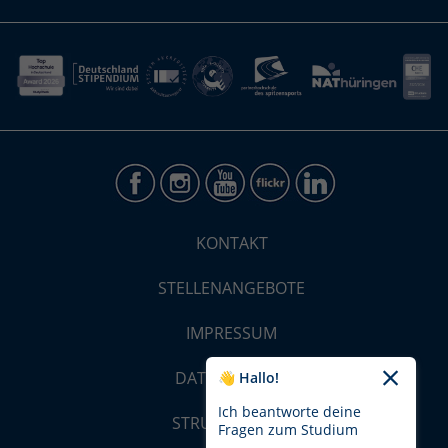
KONTAKT
STELLENANGEBOTE
IMPRESSUM
DATENSCHUTZ
👋 Hallo!
Ich beantworte deine
STRUKTUR-MAP
Fragen zum Studium