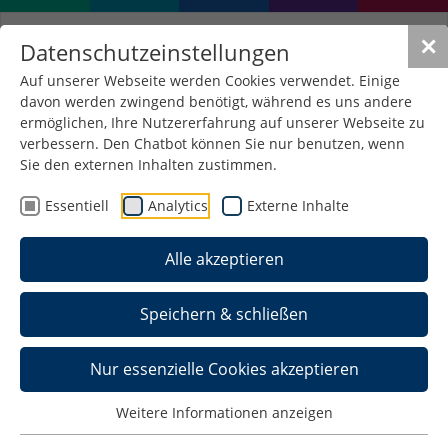
✕
Datenschutzeinstellungen
Auf unserer Webseite werden Cookies verwendet. Einige
davon werden zwingend benötigt, während es uns andere
Angebote für
ermöglichen, Ihre Nutzererfahrung auf unserer Webseite zu
Unternehmen
verbessern. Den Chatbot können Sie nur benutzen, wenn
Sie den externen Inhalten zustimmen.
Essentiell
Analytics
Externe Inhalte
Auf dieser Seite finden Sie das passende Angebot
für Ihr Anliegen. Gerne können wir aber auch
Alle akzeptieren
gemeinsam nach individuellen und passgenauen
Lösungen für Ihr Unternehmen suchen.
Kontaktieren Sie uns und wir finden zusammen
Speichern & schließen
einen Weg.
Nur essenzielle Cookies akzeptieren
Stellenbörse
Weitere Informationen anzeigen
Sie vertreten ein Unternehmen oder eine