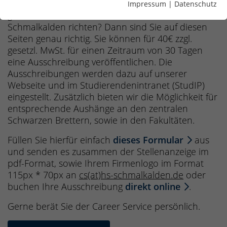
Institution und möchten gerne Ihre Ausschreibung
Impressum
|
Datenschutz
gezielt an Studierende der Hochschule
Schmalkalden richten? Dann sind Sie auf diesen
Seiten genau richtig. Sie können für 40€ zzgl.
gesetzl. MwSt. für einen Zeitraum von 30 Tagen
eine Ausschreibung veröffentlichen. Die
Ausschreibungen werden dazu auf unserer
Webseite und im Studierendenintranet (StudIP)
eingestellt. Zusätzlich bieten wir die Möglichkeit für
entsprechende Aushänge an den zentralen
Schwarzen Brettern, sowie in den Fakultäten.
Füllen Sie hierfür einfach
dieses Formular
aus
und senden es zusammen der Stellenanzeige im
pdf-Format, sowie Ihrem Firmenlogo im Format
115px * 70px an
cs(at)hs-schmalkalden.de
oder
buchen Ihre Ausschreibung
direkt online
.
Gerne berät Sie der Career Service persönlich.