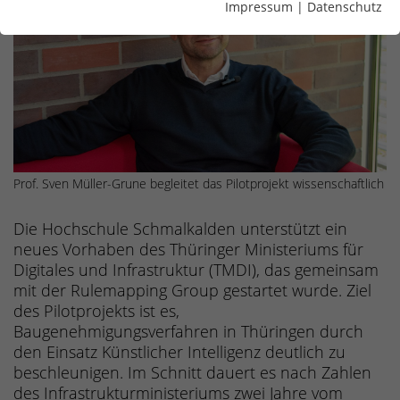
Impressum
|
Datenschutz
Prof. Sven Müller-Grune begleitet das Pilotprojekt wissenschaftlich
Die Hochschule Schmalkalden unterstützt ein
neues Vorhaben des Thüringer Ministeriums für
Digitales und Infrastruktur (TMDI), das gemeinsam
mit der Rulemapping Group gestartet wurde. Ziel
des Pilotprojekts ist es,
Baugenehmigungsverfahren in Thüringen durch
den Einsatz Künstlicher Intelligenz deutlich zu
beschleunigen. Im Schnitt dauert es nach Zahlen
des Infrastrukturministeriums zwei Jahre vom