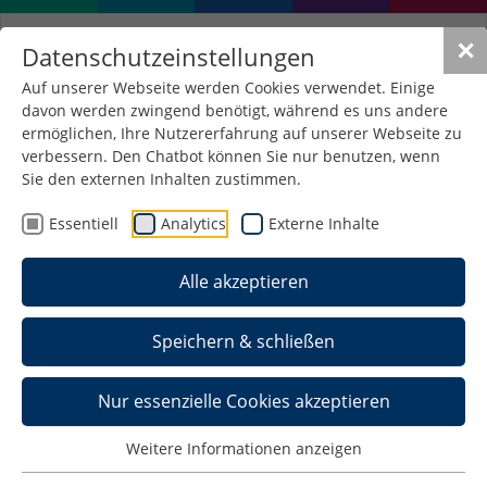
✕
Datenschutzeinstellungen
Auf unserer Webseite werden Cookies verwendet. Einige
davon werden zwingend benötigt, während es uns andere
ermöglichen, Ihre Nutzererfahrung auf unserer Webseite zu
verbessern. Den Chatbot können Sie nur benutzen, wenn
Mit KI zum schnelleren
Sie den externen Inhalten zustimmen.
Bauantrag: Hochschule
Essentiell
Analytics
Externe Inhalte
Schmalkalden begleitet
Alle akzeptieren
Pilotprojekt
02. Oktober 2025
/
Allgemein , Wirtschaftsrecht ,
Speichern & schließen
Pressemeldungen
Nur essenzielle Cookies akzeptieren
Weitere Informationen anzeigen