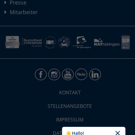
Presse
Mitarbeiter
KONTAKT
STELLENANGEBOTE
IMPRESSUM
DATENSCHUTZ
👋 Hallo!