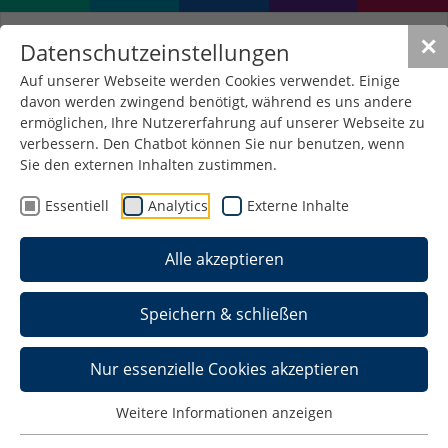
✕
Datenschutzeinstellungen
Auf unserer Webseite werden Cookies verwendet. Einige
davon werden zwingend benötigt, während es uns andere
Krankenversicherung
ermöglichen, Ihre Nutzererfahrung auf unserer Webseite zu
verbessern. Den Chatbot können Sie nur benutzen, wenn
Sie den externen Inhalten zustimmen.
Gemäß § 199a SGB V besteht eine gegenseitige
Meldepflicht bezüglich der Krankenversicherung
Essentiell
Analytics
Externe Inhalte
zwischen Krankenkassen und Hochschulen. Dieser
Meldepflicht wird ab 2022 elektronisch
Alle akzeptieren
entsprochen.
Bewerberinnen und Bewerber
Speichern & schließen
Spätestens zum Zeitpunkt der Immatrikulation
Nur essenzielle Cookies akzeptieren
benötigen wir von Ihrer Krankenversicherung eine
elektronische Meldung über Ihren
Weitere Informationen anzeigen
Versicherungsstatus. Kontaktieren Sie Ihre
Krankenversicherung, damit diese die Meldung