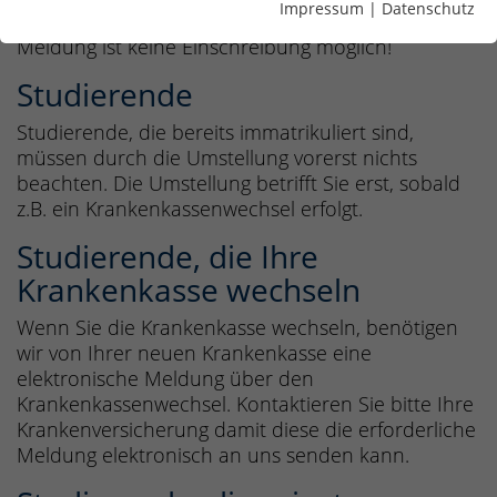
Impressum
|
Datenschutz
elektronisch an uns senden kann. Ohne diese
Meldung ist keine Einschreibung möglich!
Studierende
Studierende, die bereits immatrikuliert sind,
müssen durch die Umstellung vorerst nichts
beachten. Die Umstellung betrifft Sie erst, sobald
z.B. ein Krankenkassenwechsel erfolgt.
Studierende, die Ihre
Krankenkasse wechseln
Wenn Sie die Krankenkasse wechseln, benötigen
wir von Ihrer neuen Krankenkasse eine
elektronische Meldung über den
Krankenkassenwechsel. Kontaktieren Sie bitte Ihre
Krankenversicherung damit diese die erforderliche
Meldung elektronisch an uns senden kann.