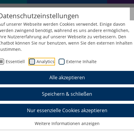
Datenschutzeinstellungen
Auf unserer Webseite werden Cookies verwendet. Einige davon
werden zwingend benötigt, während es uns andere ermöglichen,
Ihre Nutzererfahrung auf unserer Webseite zu verbessern. Den
Chatbot können Sie nur benutzen, wenn Sie den externen Inhalten
zustimmen.
e
Lehre für Incomings
Austauschstudierende
WiSe 2026
Essentiell
Analytics
Externe Inhalte
Alle akzeptieren
ge Lehrveranstaltunge
erende im WiSe 2026/
Speichern & schließen
Nur essenzielle Cookies akzeptieren
ergreifend beliebig viele der auf dieser Seite
Weitere Informationen anzeigen
ranstaltungen besuchen und die jeweiligen