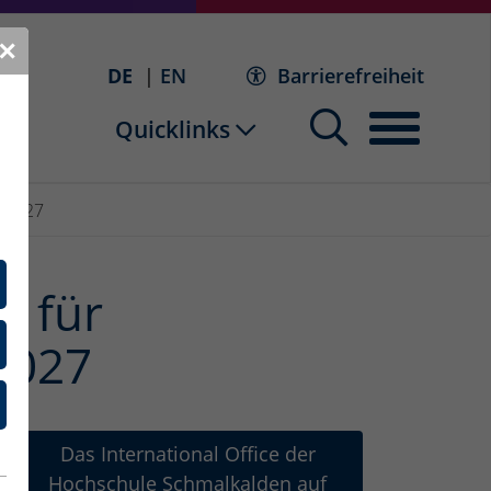
✕
DE
EN
Barrierefreiheit
Quicklinks
/2027
n für
2027
Das International Office der
Hochschule Schmalkalden auf