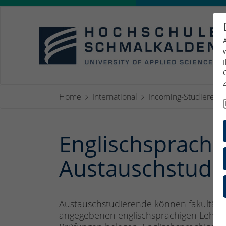
Home
International
Incoming-Studierend
Englischsprachi
Austauschstudi
Austauschstudierende können fakultätsüb
angegebenen englischsprachigen Lehrve