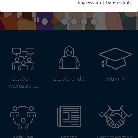
Impressum
|
Datenschutz
Pause
Studien­
Studierende
Alumni
interessierte
Schulen
Presse
Unterneh­men