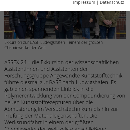
Impressum
|
Datenschutz
Exkursion zur BASF Ludwigshafen - einem der größten
Chemiewerke der Welt
ASSEX 24 – die Exkursion der wissenschaftlichen
Assistentinnen und Assistenten der
Forschungsgruppe Angewandte Kunststofftechnik
führte diesmal zur BASF nach Ludwigshafen. Es
gab einen spannenden Einblick in die
Polymerentwicklung von der Compoundierung von
neuen Kunststoffrezepturen über die
Abmusterung im Versuchstechnikum bis hin zur
Prüfung der Materialeigenschaften. Die
Werksrundfahrt in einem der größten
Chemiewerke der Welt zeigte anschließend