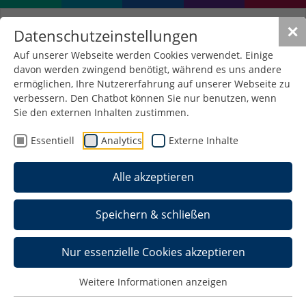
✕
Datenschutzeinstellungen
Auf unserer Webseite werden Cookies verwendet. Einige
davon werden zwingend benötigt, während es uns andere
ermöglichen, Ihre Nutzererfahrung auf unserer Webseite zu
verbessern. Den Chatbot können Sie nur benutzen, wenn
ASSEX 24 –
Sie den externen Inhalten zustimmen.
Assistentenexkursion
Essentiell
Analytics
Externe Inhalte
nach Ludwigshafen
Alle akzeptieren
04. März 2024
/
Allgemein , Maschinenbau
Speichern & schließen
Nur essenzielle Cookies akzeptieren
Weitere Informationen anzeigen