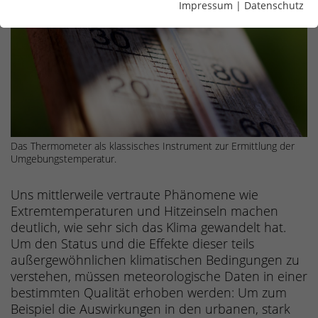
Impressum
|
Datenschutz
Das Thermometer als klassisches Instrument zur Ermittlung der
Umgebungstemperatur.
Uns mittlerweile vertraute Phänomene wie
Extremtemperaturen und Hitzeinseln machen
deutlich, wie sehr sich das Klima gewandelt hat.
Um den Status und die Effekte dieser teils
außergewöhnlichen klimatischen Bedingungen zu
verstehen, müssen meteorologische Daten in einer
bestimmten Qualität erhoben werden: Um zum
Beispiel die Auswirkungen in den urbanen, stark