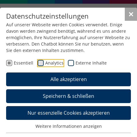
✕
Datenschutzeinstellungen
Auf unserer Webseite werden Cookies verwendet. Einige
davon werden zwingend benötigt, während es uns andere
ermöglichen, Ihre Nutzererfahrung auf unserer Webseite zu
verbessern. Den Chatbot können Sie nur benutzen, wenn
Die Vermessung des
Sie den externen Inhalten zustimmen.
Klimas: Crowdsourcing als
Essentiell
Analytics
Externe Inhalte
Instrument der
Alle akzeptieren
Meteologie
18. Juli 2023
/
Allgemein , Elektrotechnik ,
Speichern & schließen
Pressemeldungen
Nur essenzielle Cookies akzeptieren
Weitere Informationen anzeigen