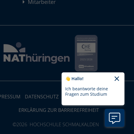
Mitarbeiter
👋 Hallo!
Ich beantworte deine
Fragen zum Studium
PRESSUM
DATENSCHUTZ
STRUKTUR-MAP
ERKLÄRUNG ZUR BARRIEREFREIHEIT
©2026 HOCHSCHULE SCHMALKALDEN