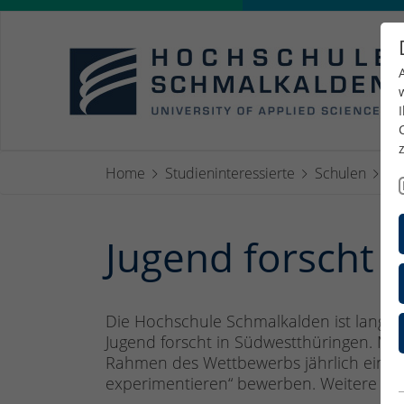
Home
Studieninteressierte
Schulen
Ju
Jugend forscht
Die Hochschule Schmalkalden ist langjä
Jugend forscht in Südwestthüringen. MIN
Rahmen des Wettbewerbs jährlich ein Pro
experimentieren“ bewerben. Weitere Inf