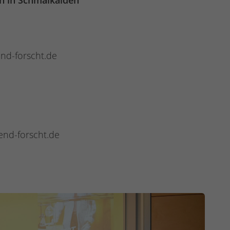
n in Schmalkalden
end-forscht.de
gend-forscht.de