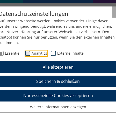
Datenschutzeinstellungen
Auf unserer Webseite werden Cookies verwendet. Einige davon
werden zwingend benötigt, während es uns andere ermöglichen,
Ihre Nutzererfahrung auf unserer Webseite zu verbessern. Den
Chatbot können Sie nur benutzen, wenn Sie den externen Inhalten
zustimmen.
gend forscht
Essentiell
Analytics
Externe Inhalte
Alle akzeptieren
Speichern & schließen
hriger Ausrichter des Regionalwettbewerbs
Nur essenzielle Cookies akzeptieren
T-begeisterte Jugendliche können sich im
jekt für „Jugend forscht“ oder „Schüler
Weitere Informationen anzeigen
ormationen gibt es unter
www.jugend-forscht.de
.