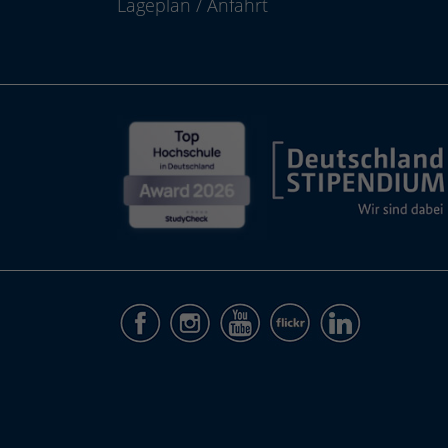
Lageplan
/
Anfahrt