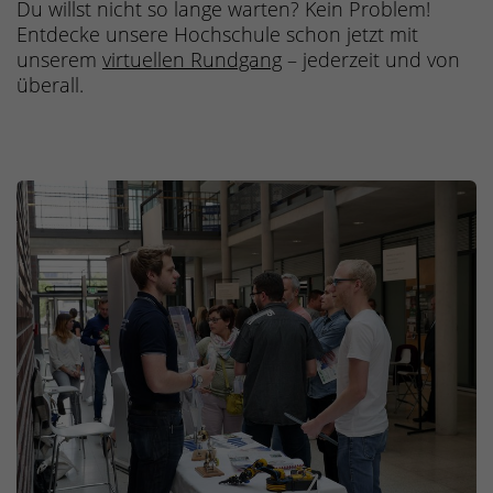
Du willst nicht so lange warten? Kein Problem!
Entdecke unsere Hochschule schon jetzt mit
unserem
virtuellen Rundgang
– jederzeit und von
überall.