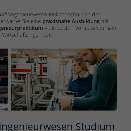
haftsingenieurwesen Elektrotechnik an der
erwartet Sie eine
praxisnahe Ausbildung
mit
genieurpraktikum
– die besten Voraussetzungen
s Wirtschaftsingenieur.
tsingenieurwesen Studium