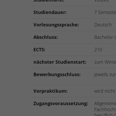
Studiendauer:
7 Semeste
Vorlesungssprache:
Deutsch
Abschluss:
Bachelor 
ECTS:
210
nächster Studienstart:
zum Wint
Bewerbungsschluss:
jeweils zum
Vorpraktikum:
wird nicht
Zugangsvoraussetzung:
Allgemein
Fachhochs
beruflich Q