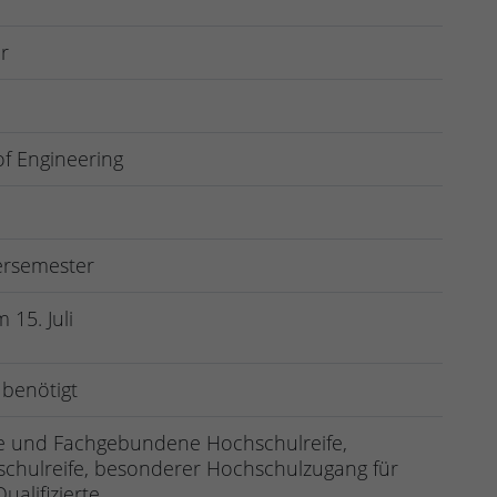
r
of Engineering
ersemester
 15. Juli
 benötigt
e und Fachgebundene Hochschulreife,
chulreife, besonderer Hochschulzugang für
ualifizierte