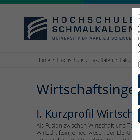
Home
Hochschule
Fakultäten
Fakultät 
Wirtschaftsinge
I. Kurzprofil Wirtsc
Als Fusion zwischen Wirtschaft und Tech
Wirtschaftsingenieurwesen der Elektrot
und kaufmännischen Aufgaben eines Unt