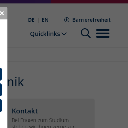
✕
DE
EN
Barrierefreiheit
Quicklinks
hnik
Kontakt
Bei Fragen zum Studium
stehen wir Ihnen gerne zur