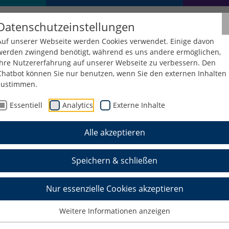
Datenschutzeinstellungen
Auf unserer Webseite werden Cookies verwendet. Einige davon
werden zwingend benötigt, während es uns andere ermöglichen,
Ihre Nutzererfahrung auf unserer Webseite zu verbessern. Den
Chatbot können Sie nur benutzen, wenn Sie den externen Inhalten
zustimmen.
Elektrotechnik
Studium
Interessenten
Essentiell
Analytics
Externe Inhalte
Alle akzeptieren
nieurwesen Elektrotec
Speichern & schließen
haftsingenieurwesen
Nur essenzielle Cookies akzeptieren
nik bildet das Studium
Weitere Informationen anzeigen
echnik das Bindeglied zwischen den technischen
ernehmens. Es kombiniert somit die Inhalte der