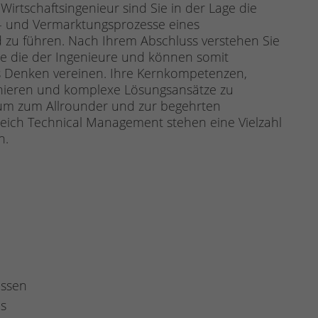
rtschaftsingenieur sind Sie in der Lage die
gs- und Vermarktungsprozesse eines
d zu führen. Nach Ihrem Abschluss verstehen Sie
ie die der Ingenieure und können somit
es Denken vereinen. Ihre Kernkompetenzen,
inieren und komplexe Lösungsansätze zu
ium zum Allrounder und zur begehrten
reich Technical Management stehen eine Vielzahl
n.
essen
bs