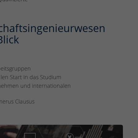
tschaftsingenieurwesen
lick
beitsgruppen
len Start in das Studium
nehmen und internationalen
merus Clausus