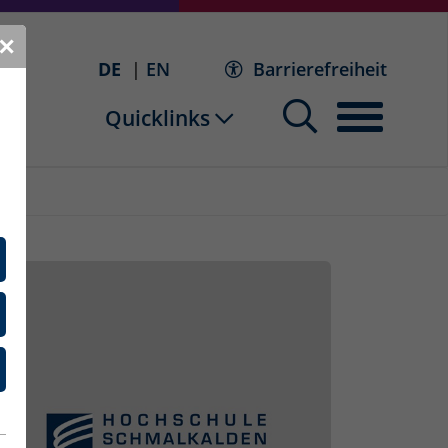
✕
DE
EN
Barrierefreiheit
Quicklinks