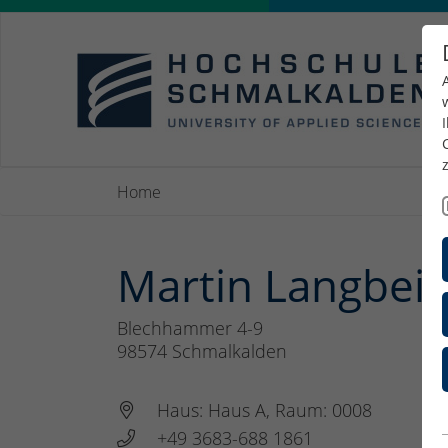
Home
Martin Langbei
Blechhammer 4-9
98574
Schmalkalden
Haus: Haus A, Raum: 0008
+49 3683-688 1861