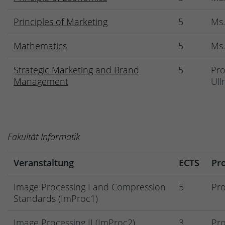
Principles of Marketing
5
Ms.
Mathematics
5
Ms.
Strategic Marketing and Brand
5
Pro
Management
Ull
Fakultät Informatik
Veranstaltung
ECTS
Pr
Image Processing I and Compression
5
Pro
Standards (ImProc1)
Image Processing II (ImProc2)
3
Pro