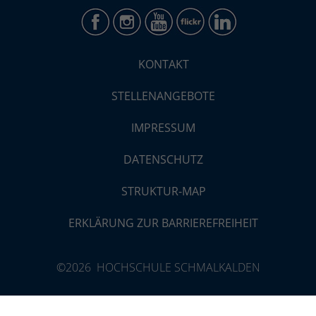
KONTAKT
STELLENANGEBOTE
IMPRESSUM
DATENSCHUTZ
STRUKTUR-MAP
ERKLÄRUNG ZUR BARRIEREFREIHEIT
©2026 HOCHSCHULE SCHMALKALDEN