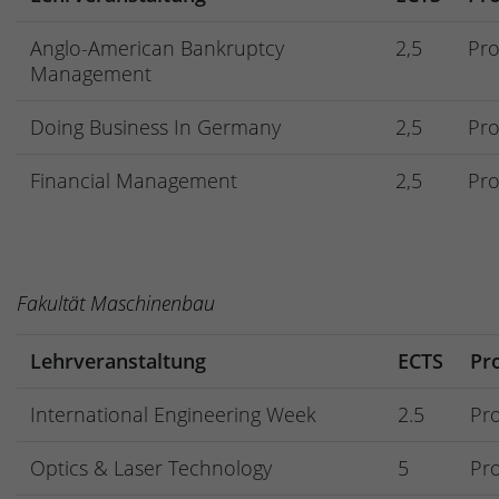
Anglo-American Bankruptcy
2,5
Pro
Management
Doing Business In Germany
2,5
Pro
Financial Management
2,5
Pro
Fakultät Maschinenbau
Lehrveranstaltung
ECTS
Pr
International Engineering Week
2.5
Pro
Optics & Laser Technology
5
Pro