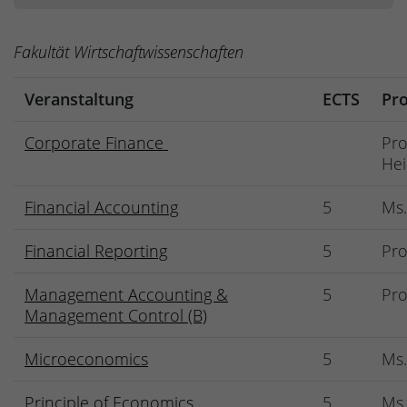
Fakultät Wirtschaftwissenschaften
Veranstaltung
ECTS
Pro
Corporate Finance
Pro
He
Financial Accounting
5
Ms.
Financial Reporting
5
Pro
Management Accounting &
5
Pro
Management Control (B)
Microeconomics
5
Ms.
Principle of Economics
5
Ms.