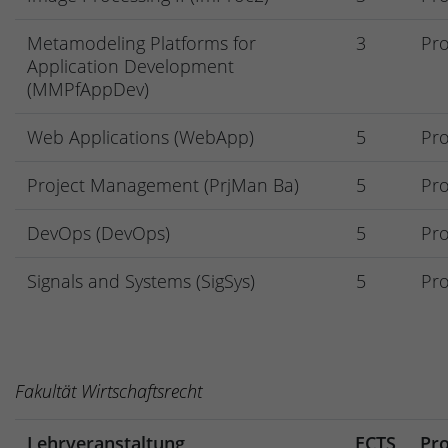
Metamodeling Platforms for
3
Pro
Application Development
(MMPfAppDev)
Web Applications (WebApp)
5
Pro
Project Management (PrjMan Ba)
5
Pro
DevOps (DevOps)
5
Pro
Signals and Systems (SigSys)
5
Pro
Fakultät Wirtschaftsrecht
Lehrveranstaltung
ECTS
Pro