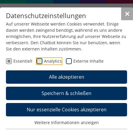
✕
Datenschutzeinstellungen
Auf unserer Webseite werden Cookies verwendet. Einige
davon werden zwingend benötigt, während es uns andere
Englischsprachige
ermöglichen, Ihre Nutzererfahrung auf unserer Webseite zu
Lehrveranstaltungen für
verbessern. Den Chatbot können Sie nur benutzen, wenn
Sie den externen Inhalten zustimmen.
Austauschstudierende im
Essentiell
Analytics
Externe Inhalte
WiSe 2026/2027
Alle akzeptieren
Austauschstudierende können
Speichern & schließen
fakultätsübergreifend beliebig viele der auf dieser
Seite angegebenen englischsprachigen
Lehrveranstaltungen besuchen und die jeweiligen
Nur essenzielle Cookies akzeptieren
Prüfungen belegen. Englischsprachige
Lehrveranstaltungen, die nicht auf dieser Seite
Weitere Informationen anzeigen
gelistet sind, sind für Austauschstudierende zur