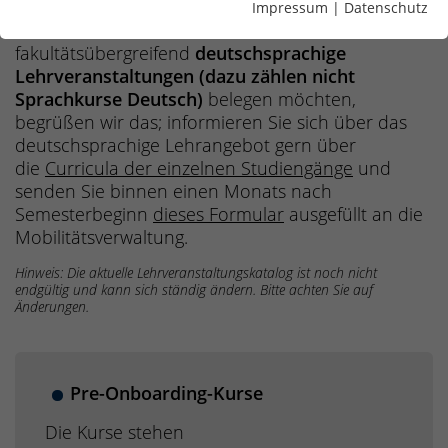
Prüfungsanmeldung
nicht zulässig
.
Impressum
|
Datenschutz
Wenn Sie als Austauschstudent/in
fakultätsübergreifend
deutschsprachige
Lehrveranstaltungen (dazu zählen nicht
Sprachkurse Deutsch)
belegen möchten,
begrüßen wir das; informieren Sie sich über das
deutschsprachige Lehrangebot gern über
die
Curricula der einzelnen Studiengänge
und
senden Sie binnen einen Monats nach
Semesterbeginn
dieses Formular
ausgefüllt an die
Mobilitätsverwaltung.
Hinweis: Die aktuelle Lehrveranstaltungskatalog ist noch nicht
endgültig und kann sich ständig ändern. Bitte achten Sie auf
Änderungen.
Pre-Onboarding-Kurse
Die Kurse stehen