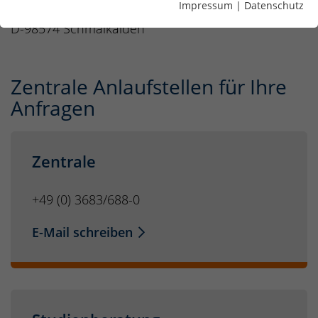
Impressum
|
Datenschutz
Blechhammer 9
D-98574 Schmalkalden
Zentrale Anlaufstellen für Ihre
Anfragen
Zentrale
+49 (0) 3683/688-0
E-Mail schreiben