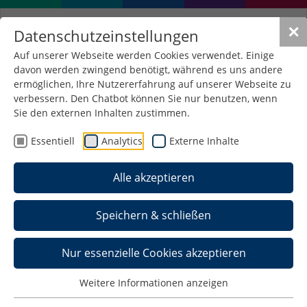
✕
Datenschutzeinstellungen
Auf unserer Webseite werden Cookies verwendet. Einige
davon werden zwingend benötigt, während es uns andere
ermöglichen, Ihre Nutzererfahrung auf unserer Webseite zu
verbessern. Den Chatbot können Sie nur benutzen, wenn
Kontakt zu Hochschule
Sie den externen Inhalten zustimmen.
Schmalkalden
Essentiell
Analytics
Externe Inhalte
Alle akzeptieren
Zentrale Postanschrift der
Hochschule
Speichern & schließen
Hochschule Schmalkalden
Blechhammer 4-9
98574 Schmalkalden
Nur essenzielle Cookies akzeptieren
Hausadresse
Weitere Informationen anzeigen
Hochschule Schmalkalden