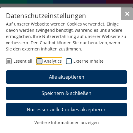
✕
Datenschutzeinstellungen
Auf unserer Webseite werden Cookies verwendet. Einige
davon werden zwingend benötigt, während es uns andere
ermöglichen, Ihre Nutzererfahrung auf unserer Webseite zu
verbessern. Den Chatbot können Sie nur benutzen, wenn
Gemeinsame Exkursion
Sie den externen Inhalten zustimmen.
der Fakultäten Wirtschaft
Essentiell
Analytics
Externe Inhalte
und Wirtschaftsrecht nach
Alle akzeptieren
Frankfurt
10. Juni 2026
/
Allgemein , Wirtschaftsrecht ,
Speichern & schließen
Wirtschaftswissenschaften
Nur essenzielle Cookies akzeptieren
Weitere Informationen anzeigen