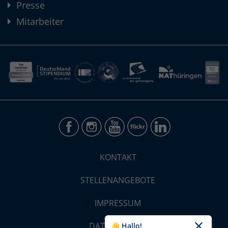
Presse
Mitarbeiter
KONTAKT
STELLENANGEBOTE
IMPRESSUM
DATENSCHUTZ
👋 Hallo!