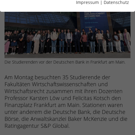
Impressum
|
Datenschutz
Die Studierenden vor der Deutschen Bank in Frankfurt am Main.
Am Montag besuchten 35 Studierende der
Fakultäten Wirtschaftswissenschaften und
Wirtschaftsrecht zusammen mit ihren Dozenten
Professor Karsten Löw und Felicitas Kotsch den
Finanzplatz Frankfurt am Main. Stationen waren
unter anderem die Deutsche Bank, die Deutsche
Börse, die Anwaltskanzlei Baker McKenzie und die
Ratingagentur S&P Global.