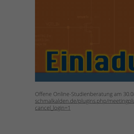
Offene Online-Studienberatung am 30.08.
schmalkalden.de/plugins.php/meetingp
cancel_login=1