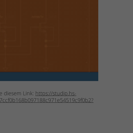
te diesem Link:
https://studip.hs-
1/7ccf0b168b097188c971e54519c9f0b2?