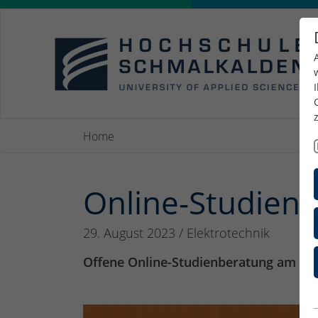
Home
Online-Studien
29. August 2023
/
Elektrotechnik
Offene Online-Studienberatung am 30.0