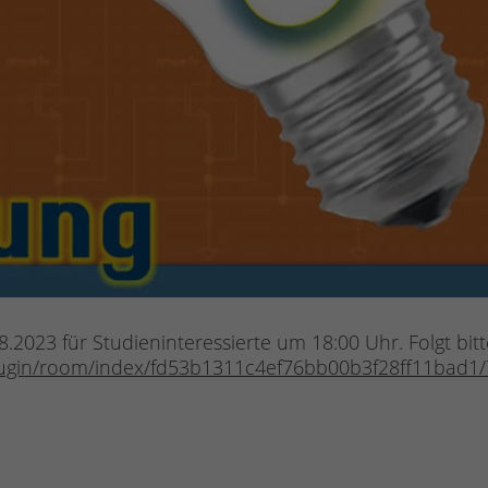
2023 für Studieninteressierte um 18:00 Uhr. Folgt bit
lugin/room/index/fd53b1311c4ef76bb00b3f28ff11bad