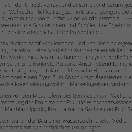
 nach der Uhrzeit gefragt und anschließend darum gebe
rer Wahrscheinlichkeit zugestimmt, als diejenigen, die 
ls „Foot in the Door“-Technik und wurde erstmals 19
 werteten die Schülerinnen und Schüler ihre Ergebnisse
llten eine wissenschaftliche Präsentation.
twickelten zwölf Schülerinnen und Schüler eine eigen
g, die wirkt – eine Marketing-Kampagne entwickeln“ 
 des Marketings. Darauf aufbauend analysierten die Sc
en dafür eine konkrete Persona. Anschließend formuli
wie Instagram, TikTok oder klassische Flyer aus und e
Post oder einen Flyer. Zum Abschluss präsentierten di
reative Ideen wirkungsvoll mit Marketingwissen verbu
ionen vor den Mitschülern des Gymnasiums in Vacha, 
setzung der Projekte der Fakultät Wirtschaftswissen
. Matthias Lippold, Prof. Katharina Sachse und Prof. Se
täten waren der Bau einer Wasserstrahlrakete, Medien
rnehmens mit den rechtlichen Grundlagen.