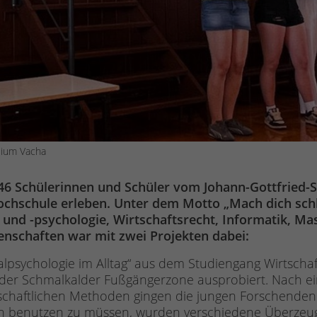
sium Vacha
 46 Schülerinnen und Schüler vom Johann-Gottfrie
ochschule erleben. Unter dem Motto „Mach dich schla
 und -psychologie, Wirtschaftsrecht, Informatik, M
senschaften war mit zwei Projekten dabei:
lpsychologie im Alltag“ aus dem Studiengang Wirtscha
der Schmalkalder Fußgängerzone ausprobiert. Nach ein
schaftlichen Methoden gingen die jungen Forschenden a
n benutzen zu müssen, wurden verschiedene Überzeug