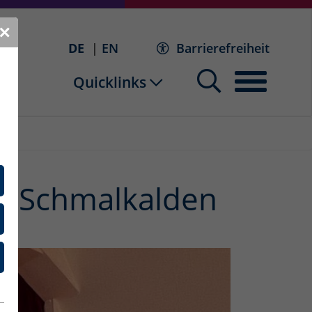
✕
DE
EN
Barrierefreiheit
Quicklinks
le Schmalkalden