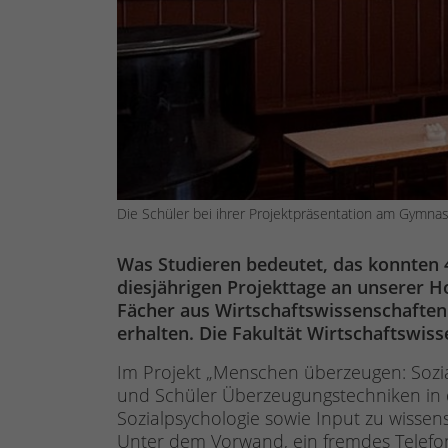
Die Schüler bei ihrer Projektpräsentation am Gymna
Was Studieren bedeutet, das konnten
diesjährigen Projekttage an unserer H
Fächer aus Wirtschaftswissenschaften
erhalten. Die Fakultät Wirtschaftswis
Im Projekt „Menschen überzeugen: Sozia
und Schüler Überzeugungstechniken in 
Sozialpsychologie sowie Input zu wissen
Unter dem Vorwand, ein fremdes Telefo