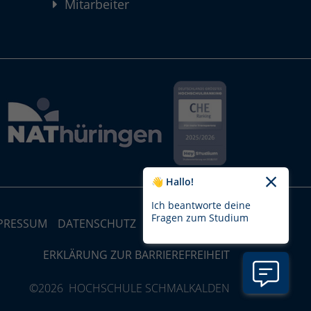
Mitarbeiter
👋 Hallo!
Ich beantworte deine
Fragen zum Studium
PRESSUM
DATENSCHUTZ
STRUKTUR-MAP
ERKLÄRUNG ZUR BARRIEREFREIHEIT
©2026 HOCHSCHULE SCHMALKALDEN