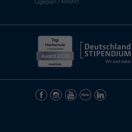
Lageplan
/
Anfahrt