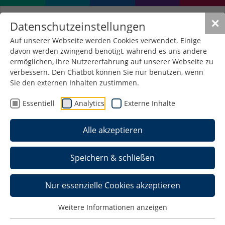
✕
Datenschutzeinstellungen
Auf unserer Webseite werden Cookies verwendet. Einige
davon werden zwingend benötigt, während es uns andere
ermöglichen, Ihre Nutzererfahrung auf unserer Webseite zu
verbessern. Den Chatbot können Sie nur benutzen, wenn
Einen Überblick über die Beratungsangebote auf
Sie den externen Inhalten zustimmen.
unserem Campus finden Sie hier:
Essentiell
Analytics
Externe Inhalte
Broschüre Beratungsangebote
Alle akzeptieren
Speichern & schließen
Hochschule Schmalkalden
Nur essenzielle Cookies akzeptieren
Blechhammer 9
D-98574 Schmalkalden
Weitere Informationen anzeigen
Postanschrift