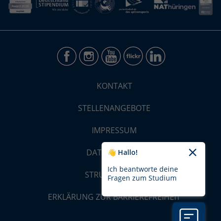
KONTAKT
STELLENANGEBOTE
IMPRESSUM
DATENSCHUTZ
👋 Hallo!
Ich beantworte deine
STRUKTUR-MAP
Fragen zum Studium
ERKLÄRUNG ZUR BARRIEREFREIHEIT