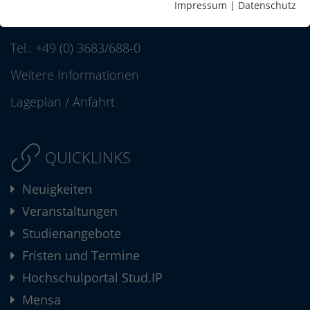
Postfach 10 04 52
Impressum
|
Datenschutz
98564 Schmalkalden
Tel.:
+49 (0) 3683/688-0
Weitere Informationen
Lageplan
/
Anfahrt
QUICKLINKS
Neuigkeiten
Veranstaltungen
Studienangebote
Fristen und Termine
Hochschulportal Stud.IP
Mensa