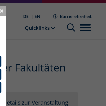
✕
DE
EN
Barrierefreiheit
Quicklinks
er Fakultäten
Details zur Veranstaltung