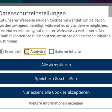
Datenschutzeinstellungen
Auf unserer Webseite werden Cookies verwendet. Einige davon
werden zwingend benötigt, während es uns andere ermöglichen,
Ihre Nutzererfahrung auf unserer Webseite zu verbessern. Den
Chatbot können Sie nur benutzen, wenn Sie den externen Inhalten
zustimmen.
Essentiell
Analytics
Externe Inhalte
Alle akzeptieren
ionsveranstaltungen d
Speichern & schließen
Nur essenzielle Cookies akzeptieren
sind
hier
zu finden.
Weitere Informationen anzeigen