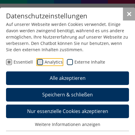
✕
Datenschutzeinstellungen
Auf unserer Webseite werden Cookies verwendet. Einige
davon werden zwingend benötigt, während es uns andere
CA-Zertifikate installieren
ermöglichen, Ihre Nutzererfahrung auf unserer Webseite zu
unter Linux
verbessern. Den Chatbot können Sie nur benutzen, wenn
Sie den externen Inhalten zustimmen.
Essentiell
Analytics
Externe Inhalte
Download
Haben Sie bereits WLAN eingerichtet, benötigen
Alle akzeptieren
Sie nur die letzten 2 der nachfolgenden 5
Zertifikate, ansonsten alle 5. Speichern Sie die
Speichern & schließen
Zertifikate in einem temporären Verzeichnis (z.B.
C:\Temp) mit dem hier angegebenen Namen ab:
Nur essenzielle Cookies akzeptieren
telekom.crt
https://pki.pca.dfn.de/fh-schmalkalden-
Weitere Informationen anzeigen
ca/pub/cacert/rootcert.crt