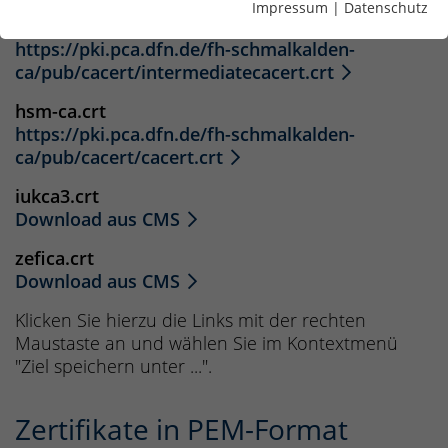
Impressum
|
Datenschutz
dfn.crt
https://pki.pca.dfn.de/fh-schmalkalden-
ca/pub/cacert/intermediatecacert.crt
hsm-ca.crt
https://pki.pca.dfn.de/fh-schmalkalden-
ca/pub/cacert/cacert.crt
iukca3.crt
Download aus CMS
zefica.crt
Download aus CMS
Klicken Sie hierzu die Links mit der rechten
Maustaste an und wählen Sie im Kontextmenü
"Ziel speichern unter ...".
Zertifikate in PEM-Format