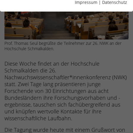
Impressum
|
Datenschutz
Prof. Thomas Seul begrüßte die Teilnehmer zur 26. NWK an der
Hochschule Schmalkalden.
Diese Woche findet an der Hochschule
Schmalkalden die 26.
Nachwuchswissenschaftler*innenkonferenz (NWK)
statt. Zwei Tage lang präsentieren junge
Forschende von 30 Einrichtungen aus acht
Bundesländern ihre Forschungsvorhaben und -
ergebnisse, tauschen sich fachübergreifend aus
und knüpfen wertvolle Kontakte für ihre
wissenschaftliche Laufbahn.
Die Tagung wurde heute mit einem Grußwort von