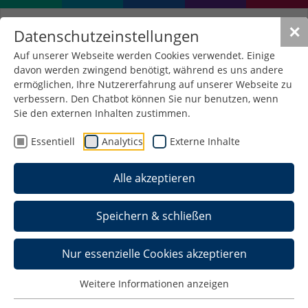
✕
Datenschutzeinstellungen
Auf unserer Webseite werden Cookies verwendet. Einige
davon werden zwingend benötigt, während es uns andere
ermöglichen, Ihre Nutzererfahrung auf unserer Webseite zu
verbessern. Den Chatbot können Sie nur benutzen, wenn
26.
Sie den externen Inhalten zustimmen.
Nachwuchswissenschaftler
Essentiell
Analytics
Externe Inhalte
eröffnet
Alle akzeptieren
20. Mai 2026
/
Alumni , Allgemein
Speichern & schließen
Nur essenzielle Cookies akzeptieren
Weitere Informationen anzeigen