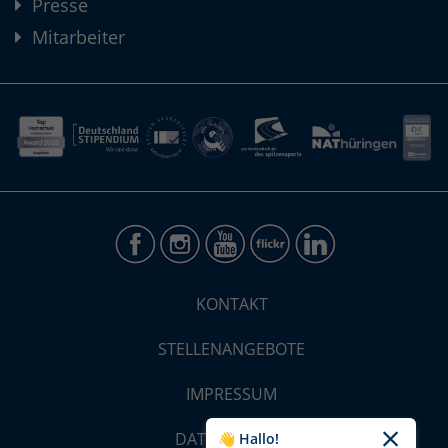
Presse
Mitarbeiter
KONTAKT
STELLENANGEBOTE
IMPRESSUM
DATENSCHUTZ
👋 Hallo!