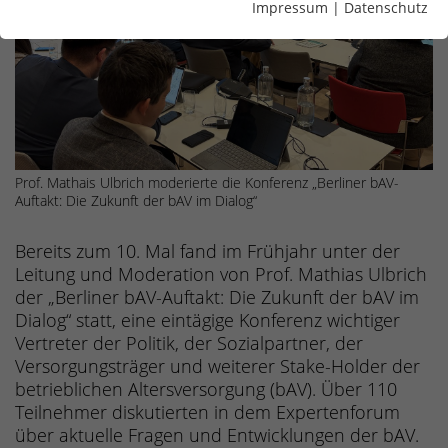
Impressum
|
Datenschutz
Prof. Mathais Ulbrich moderierte die Konferenz „Berliner bAV-
Auftakt: Die Zukunft der bAV im Dialog“
Bereits zum 10. Mal fand im Frühjahr unter der
Leitung und Moderation von Prof. Mathias Ulbrich
der „Berliner bAV-Auftakt: Die Zukunft der bAV im
Dialog“ statt, eine eintägige Konferenz wichtiger
Vertreter der Politik, der Sozialpartner, der
Versorgungsträger und weiterer Stake-Holder der
betrieblichen Altersversorgung (bAV). Über 110
Teilnehmer diskutierten in dem Expertenforum
über aktuelle Fragen und Entwicklungen der bAV.