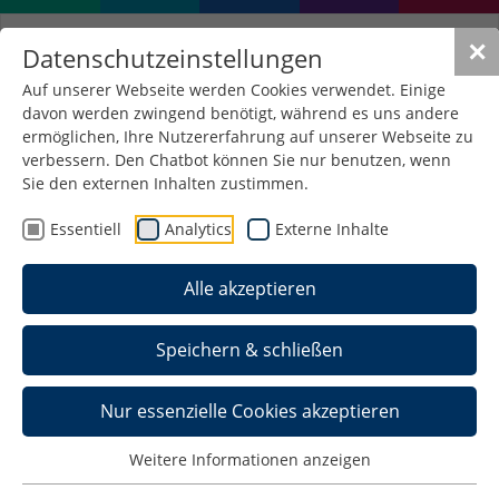
✕
Datenschutzeinstellungen
Auf unserer Webseite werden Cookies verwendet. Einige
davon werden zwingend benötigt, während es uns andere
ermöglichen, Ihre Nutzererfahrung auf unserer Webseite zu
verbessern. Den Chatbot können Sie nur benutzen, wenn
E-Science-Day am
Sie den externen Inhalten zustimmen.
17.11.2021
Essentiell
Analytics
Externe Inhalte
11. November 2021
/
Elektrotechnik
Alle akzeptieren
Am Mittwoch, den 17. November 2021
veranstaltet die Fakultät Elektrotechnik der
Speichern & schließen
Hochschule Schmalkalden von 08:30 bis 11:30
Einen Tag der Forschung – E-Science Day – in der
Nur essenzielle Cookies akzeptieren
Turnhalle der Hochschule Schmalkalden. Es
werden verschiedene Projekte und
Weitere Informationen anzeigen
Entwicklungen vorgestellt.