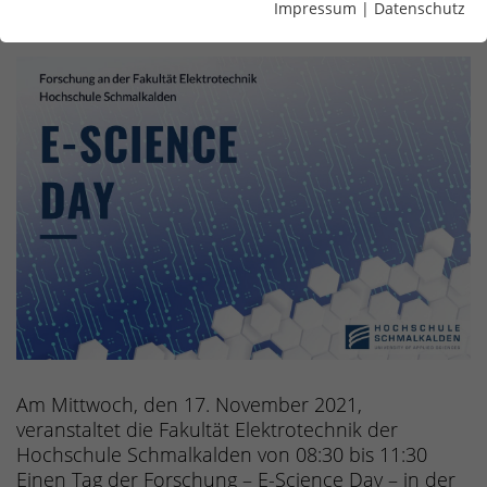
Impressum
|
Datenschutz
Am Mittwoch, den 17. November 2021,
veranstaltet die Fakultät Elektrotechnik der
Hochschule Schmalkalden von 08:30 bis 11:30
Einen Tag der Forschung – E-Science Day – in der