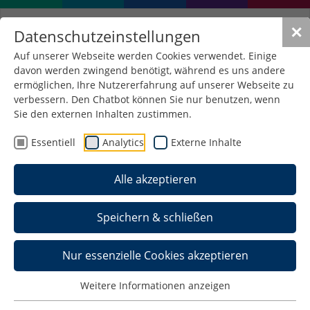
✕
Datenschutzeinstellungen
Auf unserer Webseite werden Cookies verwendet. Einige
davon werden zwingend benötigt, während es uns andere
ermöglichen, Ihre Nutzererfahrung auf unserer Webseite zu
verbessern. Den Chatbot können Sie nur benutzen, wenn
Orientierungsveranstaltun
Sie den externen Inhalten zustimmen.
06. Oktober 2022
/
Elektrotechnik
Essentiell
Analytics
Externe Inhalte
Orientierungsveranstaltung für das 3. Semester
Alle akzeptieren
im Bachelorstudiengang Elektrotechnik und
Informationstechnik am 10.10.2022 um 08:00
Speichern & schließen
Uhr im Raum H 0103 zur Wahl der
Vertiefungsrichtungen.
Nur essenzielle Cookies akzeptieren
Weitere Informationen anzeigen