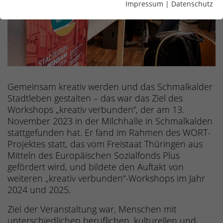
Impressum
|
Datenschutz
Gemeinsam kreativ werden und das Schmalkalder
Stadtleben gestalten – das war das Ziel des
Workshops „kreativ verbunden“, der am 13.
November 2023 in der Milchhalle in Schmalkalden
stattgefunden hat. Er fand im Rahmen des WORT-
Projektes statt, das vom Freistaat Thüringen aus
Mitteln des Europäischen Sozialfonds Plus
gefördert wird, und bildete den Auftakt von
weiteren „kreativ verbunden“-Workshops im Jahr
2024 und 2025.
Ziel der Veranstaltung war, Menschen mit
unterschiedlichen beruflichen, kulturellen und