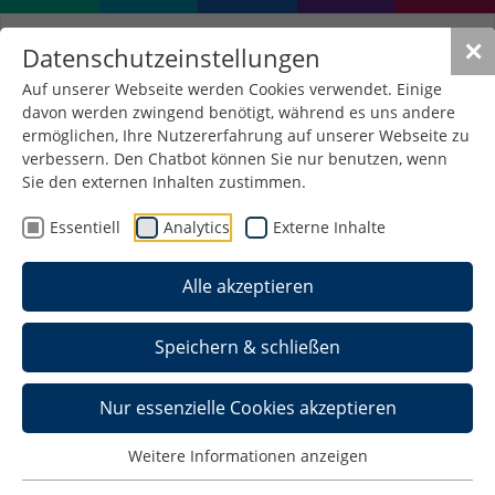
✕
Datenschutzeinstellungen
Auf unserer Webseite werden Cookies verwendet. Einige
davon werden zwingend benötigt, während es uns andere
ermöglichen, Ihre Nutzererfahrung auf unserer Webseite zu
verbessern. Den Chatbot können Sie nur benutzen, wenn
Workshop „kreativ
Sie den externen Inhalten zustimmen.
verbunden – Stadtleben
Essentiell
Analytics
Externe Inhalte
gemeinsam gestalten“.
Alle akzeptieren
15. November 2023
/
WORT
Speichern & schließen
Nur essenzielle Cookies akzeptieren
Weitere Informationen anzeigen