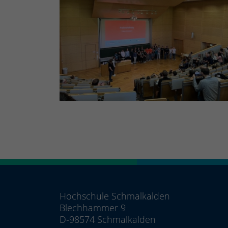
Hochschule Schmalkalden
Blechhammer 9
D-98574 Schmalkalden