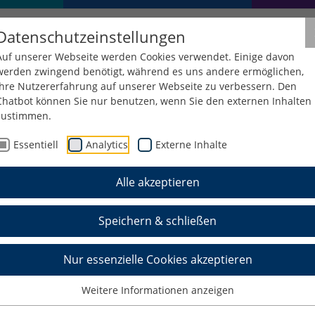
Datenschutzeinstellungen
Auf unserer Webseite werden Cookies verwendet. Einige davon
werden zwingend benötigt, während es uns andere ermöglichen,
Ihre Nutzererfahrung auf unserer Webseite zu verbessern. Den
Chatbot können Sie nur benutzen, wenn Sie den externen Inhalten
zustimmen.
Essentiell
Analytics
Externe Inhalte
Alle akzeptieren
ympiad – Regionalwet
alkalden - Fakultät I
Speichern & schließen
Nur essenzielle Cookies akzeptieren
Weitere Informationen anzeigen
eim Regionalwettbewerb der World Robot Olympiad