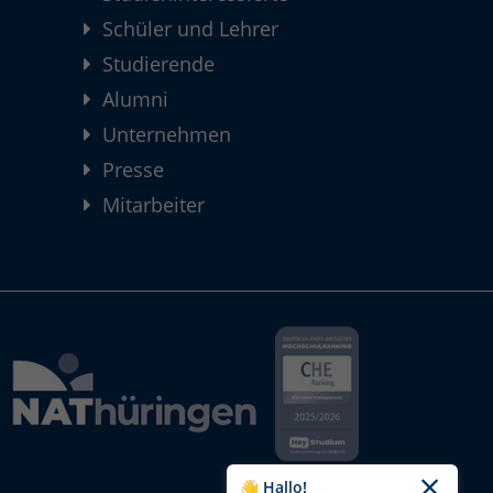
Schüler und Lehrer
Studierende
Alumni
Unternehmen
Presse
Mitarbeiter
👋 Hallo!