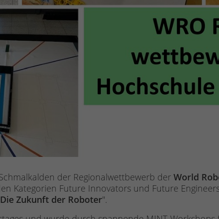
 Schmalkalden der Regionalwettbewerb der
World Rob
den Kategorien Future Innovators und Future Engineers
Die Zukunft der Roboter
".
stages und wurde durch spannende MINT-Workshops für