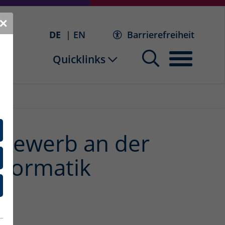
✕
DE
EN
Barrierefreiheit
Quicklinks
tbewerb an der
nformatik