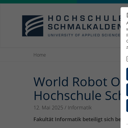
Home
World Robot Ol
Hochschule Schm
12. Mai 2025
/
Informatik
Fakultät Informatik beteiligt sich b