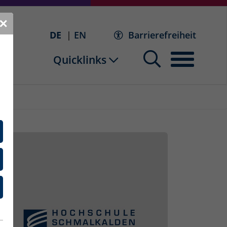
✕
DE
EN
Barrierefreiheit
Quicklinks