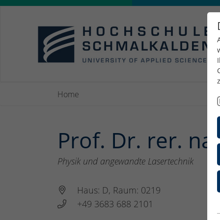
Home
Prof. Dr. rer. na
Physik und angewandte Lasertechnik
Haus: D, Raum: 0219
+49 3683 688 2101