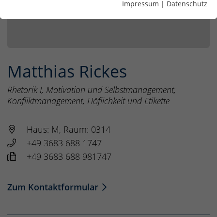
Impressum
|
Datenschutz
Matthias Rickes
Rhetorik I, Motivation und Selbstmanagement,
Konfliktmanagement, Höflichkeit und Etikette
Haus: M, Raum: 0314
+49 3683 688 1747
+49 3683 688 981747
Zum Kontaktformular