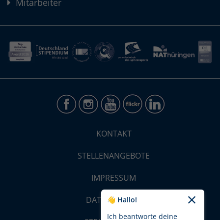
Mitarbeiter
KONTAKT
STELLENANGEBOTE
IMPRESSUM
DATENSCHUTZ
👋 Hallo!
Ich beantworte deine