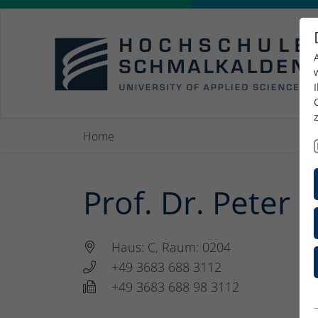
Home
Prof. Dr. Peter 
Haus: C, Raum: 0204
+49 3683 688 3112
+49 3683 688 98 3112