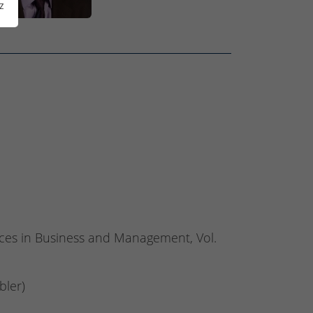
z
vances in Business and Management, Vol.
bler)