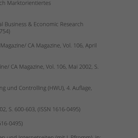
uch Marktorientiertes
tional Business & Economic Research
754)
s Magazine/ CA Magazine, Vol. 106, April
ine/ CA Magazine, Vol. 106, Mai 2002, S.
g und Controlling (HWU), 4. Auflage,
002, S. 600-603, (ISSN 1616-0495)
1616-0495)
und Internetseiten (mit J. Pfromm), in: