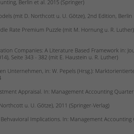
ting, Berlin et al. 2015 (Springer)
ls (mit D. Northcott u. U. Götze), 2nd Edition, Berlin e
Hurdle Rate Premium Puzzle (mit M. Hornung u. R. Luther
ation Companies: A Literature Based Framework in: J
4), Seite 343 - 382 (mit E. Haustein u. R. Luther)
ten Unternehmen, in: W. Pepels (Hrsg.): Marktorientie
4
stment Appraisal. In: Management Accounting Quarterly,
orthcott u. U. Götze), 2011 (Springer-Verlag)
 Behvavioral Implications. In: Management Accounting Qu