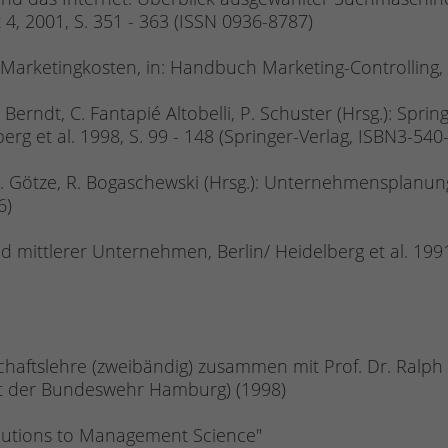
t 4, 2001, S. 351 - 363 (ISSN 0936-8787)
 Marketingkosten, in: Handbuch Marketing-Controlling,
erndt, C. Fantapié Altobelli, P. Schuster (Hrsg.): Spr
berg et al. 1998, S. 99 - 148 (Springer-Verlag, ISBN3-54
U. Götze, R. Bogaschewski (Hrsg.): Unternehmensplanung
6)
nd mittlerer Unternehmen, Berlin/ Heidelberg et al. 199
haftslehre (zweibändig) zusammen mit Prof. Dr. Ralph 
ität der Bundeswehr Hamburg) (1998)
ibutions to Management Science"