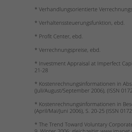
* Verhandlungsorientierte Verrechnungs
* Verhaltenssteuerungsfunktion, ebd.
* Profit Center, ebd.
* Verrechnungspreise, ebd.
* Investment Appraisal at Imperfect Capi
21-28
* Kostenrechnungsinformationen in Absatz
(Juli/August/September 2006), (ISSN 017
* Kostenrechnungsinformationen in Bescha
(April/Mai/Juni 2006), S. 20-25 (ISSN 017
* The Trend Toward Voluntary Corporate D
9, Winter 2006; gleichzeitig: www.imanet.