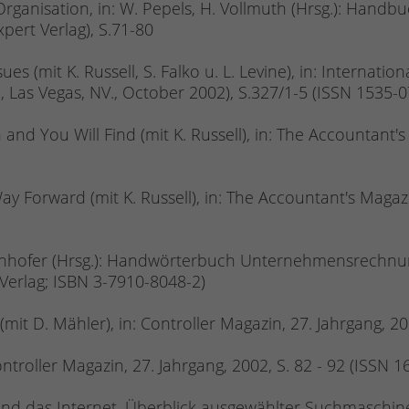
rganisation, in: W. Pepels, H. Vollmuth (Hrsg.): Handb
ert Verlag), S.71-80
ues (mit K. Russell, S. Falko u. L. Levine), in: Interna
, Las Vegas, NV., October 2002), S.327/1-5 (ISSN 1535-0
 and You Will Find (mit K. Russell), in: The Accountant'
Way Forward (mit K. Russell), in: The Accountant's Magaz
agenhofer (Hrsg.): Handwörterbuch Unternehmensrechnun
 Verlag; ISBN 3-7910-8048-2)
mit D. Mähler), in: Controller Magazin, 27. Jahrgang, 2
ntroller Magazin, 27. Jahrgang, 2002, S. 82 - 92 (ISSN 
d das Internet. Überblick ausgewählter Suchmaschinen 