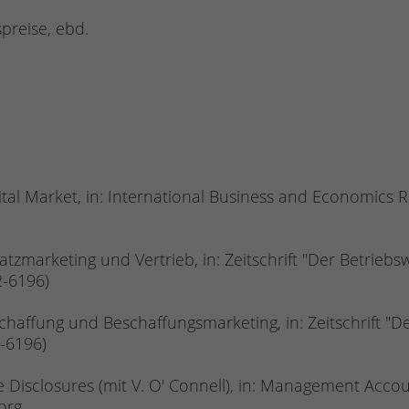
preise, ebd.
tal Market, in: International Business and Economics Res
marketing und Vertrieb, in: Zeitschrift "Der Betriebswi
2-6196)
ffung und Beschaffungsmarketing, in: Zeitschrift "Der 
2-6196)
isclosures (mit V. O' Connell), in: Management Accounti
org