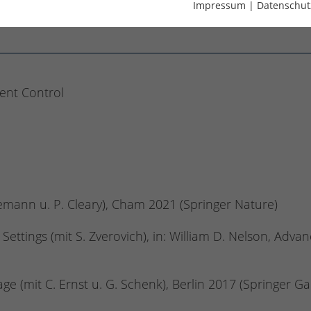
Impressum
|
Datenschut
nt Control
ann u. P. Cleary), Cham 2021 (Springer Nature)
 Settings (mit S. Zverovich), in: William D. Nelson, Ad
ge (mit C. Ernst u. G. Schenk), Berlin 2017 (Springer Ga