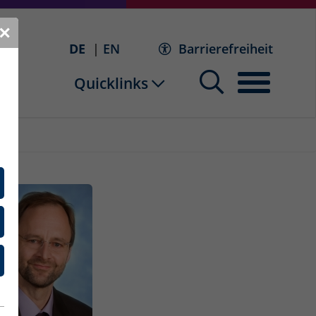
✕
DE
EN
Barrierefreiheit
Quicklinks