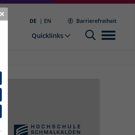
✕
DE
EN
Barrierefreiheit
Quicklinks