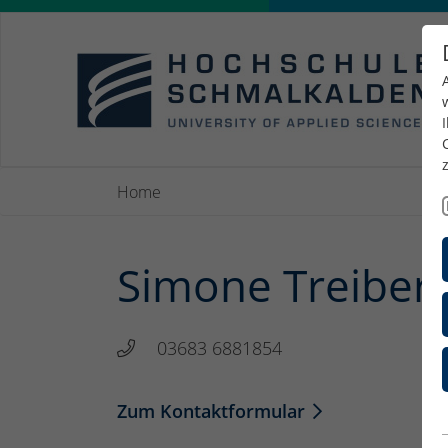
Home
Simone Treiber
03683 6881854
Zum Kontaktformular