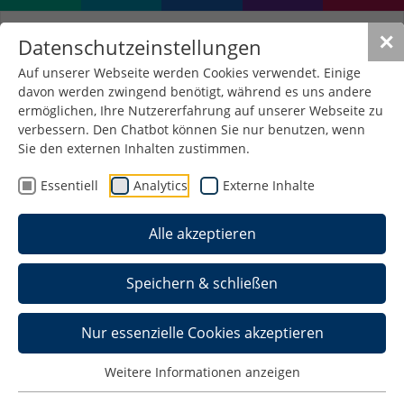
✕
Datenschutzeinstellungen
Auf unserer Webseite werden Cookies verwendet. Einige
davon werden zwingend benötigt, während es uns andere
Code & Compliance: Legal
ermöglichen, Ihre Nutzererfahrung auf unserer Webseite zu
Frameworks for
verbessern. Den Chatbot können Sie nur benutzen, wenn
Sie den externen Inhalten zustimmen.
Tomorrow's AI
Essentiell
Analytics
Externe Inhalte
08. Juli 2026 14:00-18:00
Alle akzeptieren
Speichern & schließen
Nur essenzielle Cookies akzeptieren
Weitere Informationen anzeigen