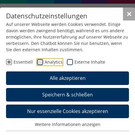
✕
Datenschutzeinstellungen
Auf unserer Webseite werden Cookies verwendet. Einige
davon werden zwingend benötigt, während es uns andere
ermöglichen, Ihre Nutzererfahrung auf unserer Webseite zu
verbessern. Den Chatbot können Sie nur benutzen, wenn
Einblick in die Welt der
Sie den externen Inhalten zustimmen.
Schneidwerkzeuge
Essentiell
Analytics
Externe Inhalte
23. Oktober 2023
/
Allgemein , Maschinenbau
Alle akzeptieren
Studienexkursion zur MWS Schneidwerkzeuge
Speichern & schließen
Nur essenzielle Cookies akzeptieren
Weitere Informationen anzeigen