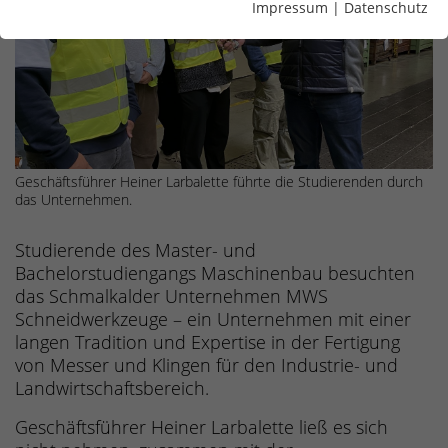
Impressum
|
Datenschutz
Geschäftsführer Heiner Larbalette führte die Studierenden durch
das Unternehmen.
Studierende des Master- und
Bachelorstudiengangs Maschinenbau besuchten
das Schmalkalder Unternehmen
MWS
Schneidwerkzeuge
– ein Unternehmen mit einer
langen Tradition und Expertise in der Fertigung
von Messer und Klingen für den Industrie- und
Landwirtschaftsbereich.
Geschäftsführer Heiner Larbalette ließ es sich