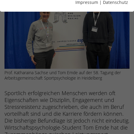
Impressum
|
Datenschutz
Prof. Katharaina Sachse und Tom Emde auf der 58. Tagung der
Arbeitsgemeinschaft Sportpsychologie in Heidelberg
Sportlich erfolgreichen Menschen werden oft
Eigenschaften wie Disziplin, Engagement und
Stressresistenz zugeschrieben, die auch im Beruf
vorteilhaft sind und die Karriere fördern können.
Die bisherige Befundlage ist jedoch nicht eindeutig.
Wirtschaftspsychologie-Student Tom Emde hat die