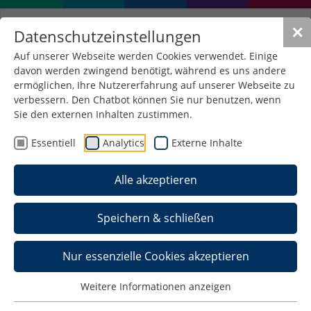
✕
Datenschutzeinstellungen
Auf unserer Webseite werden Cookies verwendet. Einige
davon werden zwingend benötigt, während es uns andere
ermöglichen, Ihre Nutzererfahrung auf unserer Webseite zu
verbessern. Den Chatbot können Sie nur benutzen, wenn
Wirtschaftspsychologie
Sie den externen Inhalten zustimmen.
trifft Sportwissenschaft:
Essentiell
Analytics
Externe Inhalte
Präsentation auf der
Alle akzeptieren
Tagung für
Sportpsychologie
Speichern & schließen
18. Mai 2026
/
Alumni , Allgemein ,
Nur essenzielle Cookies akzeptieren
Wirtschaftswissenschaften
Weitere Informationen anzeigen