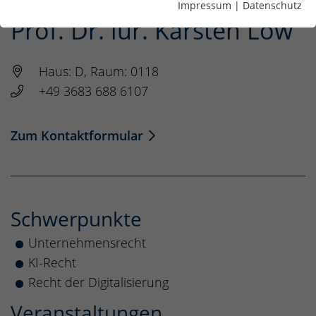
Impressum
|
Datenschutz
Prof. Dr. iur. Karsten Löw
Haus: D, Raum: 0118
+49 3683 688 6107
Zum Kontaktformular
Schwerpunkte
Unternehmensrecht
KI-Recht
Recht der Digitalisierung
Veranstaltungen