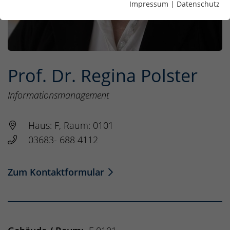
Impressum
|
Datenschutz
Prof. Dr. Regina Polster
Informationsmanagement
Haus: F, Raum: 0101
03683- 688 4112
Zum Kontaktformular